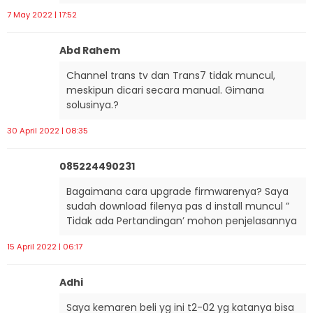
7 May 2022 | 17:52
Abd Rahem
Channel trans tv dan Trans7 tidak muncul,
meskipun dicari secara manual. Gimana
solusinya.?
30 April 2022 | 08:35
085224490231
Bagaimana cara upgrade firmwarenya? Saya
sudah download filenya pas d install muncul ”
Tidak ada Pertandingan’ mohon penjelasannya
15 April 2022 | 06:17
Adhi
Saya kemaren beli yg ini t2-02 yg katanya bisa