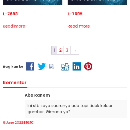
L-7693
L-7695
Read more
Read more
1
2
3
→
Bagikan ke
Komentar
Abd Rahem
Ini stb saya suaranya ada tapi tidak keluar
gambar. Gimana ya?
6 June 2022 | 16:10