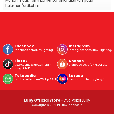
Mohon maaf, form komentar dinonaktifkan pada
halaman/artikel ini.
Facebook
Instagram
facebook.com/lubylighting
instagram.com/luby_lighting/
TikTok
Shopee
tiktok.com/@luby.official?
s.shopee.co.id/9KYkEeL9Ly
lang=id-ID
Tokopedia
Lazada
tk.tokopedia.com/ZSUqASScR/
lazada.co.id/shop/luby/
Luby Official Store
- Ayo Pakai Luby
Copyright © 2021 PT Luby Indonesia