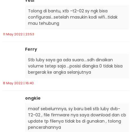
Yesi
Tolong di bantu, xtb -t2-02 sy ngk bisa
configurasi…setelah masukin kodi wifi…tidak
mau tehubung
11 May 2022 | 23:53
Ferry
Stb luby saya ga ada suara….sdh dinaikan
volume tetep saja …posisi diangka 0 tidak bisa
bergerak ke angka selanjutnya
8 May 2022 | 16:40
ongkie
maaf sebelumnya, sy baru beli stb luby dvb-
T2-02 , file firmware nya saya download dan cb
update tp filenya tidak bs di gunakan , tolong
pencerahannya