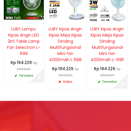
LUBY Lampu
LUBY Kipas Angin
LUBY Kipas Angin
Kipas Angin LED
Kipas Meja Kipas
Kipas Meja Kipas
2In1 Table Lamp
Dinding
Dinding
Fan Selectron L-
Multifungsional
Multifungsional
699
Mini fan
Mini fan
4000mAh L 688
4000mAh L-695
Rp 194.229
Rp
Rp 194.229
Rp 194.229
394.000
Rp
Rp
394.000
394.000
Tersedia
✚
Habis
Tersedia
✚