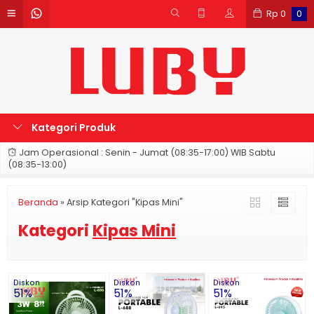
Rp
0
0
Kategori Produk
Jam Operasional : Senin - Jumat (08:35-17:00) WIB Sabtu
(08:35-13:00)
Beranda
»
Arsip Kategori "Kipas Mini"
Kategori
Kipas Mini
Diskon
Diskon
Diskon
51%
51%
51%