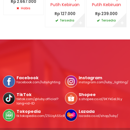
Rp 2.667.000
Putih Kebiruan
Putih Kebiruan
Habis
Rp 127.000
Rp 239.000
Tersedia
Tersedia
✚
✚
Facebook
Instagram
facebook.com/lubylighting
instagram.com/luby_lighting/
TikTok
Shopee
tiktok.com/@luby.official?
s.shopee.co.id/9KYkEeL9Ly
lang=id-ID
Tokopedia
Lazada
tk.tokopedia.com/ZSUqASScR/
lazada.co.id/shop/luby/