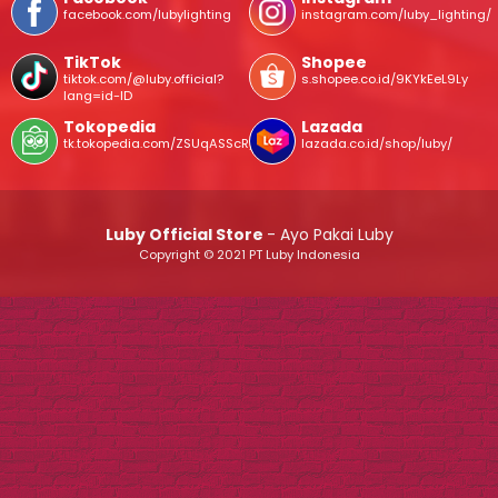
facebook.com/lubylighting
instagram.com/luby_lighting/
TikTok
Shopee
tiktok.com/@luby.official?
s.shopee.co.id/9KYkEeL9Ly
lang=id-ID
Tokopedia
Lazada
tk.tokopedia.com/ZSUqASScR/
lazada.co.id/shop/luby/
Luby Official Store
- Ayo Pakai Luby
Copyright © 2021 PT Luby Indonesia