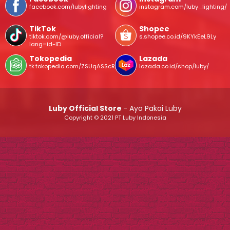
facebook.com/lubylighting
instagram.com/luby_lighting/
TikTok
Shopee
tiktok.com/@luby.official?
s.shopee.co.id/9KYkEeL9Ly
lang=id-ID
Tokopedia
Lazada
tk.tokopedia.com/ZSUqASScR/
lazada.co.id/shop/luby/
Luby Official Store
- Ayo Pakai Luby
Copyright © 2021 PT Luby Indonesia