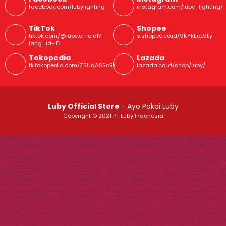
facebook.com/lubylighting
instagram.com/luby_lighting/
TikTok
Shopee
tiktok.com/@luby.official?
s.shopee.co.id/9KYkEeL9Ly
lang=id-ID
Tokopedia
Lazada
tk.tokopedia.com/ZSUqASScR/
lazada.co.id/shop/luby/
Luby Official Store
- Ayo Pakai Luby
Copyright © 2021 PT Luby Indonesia