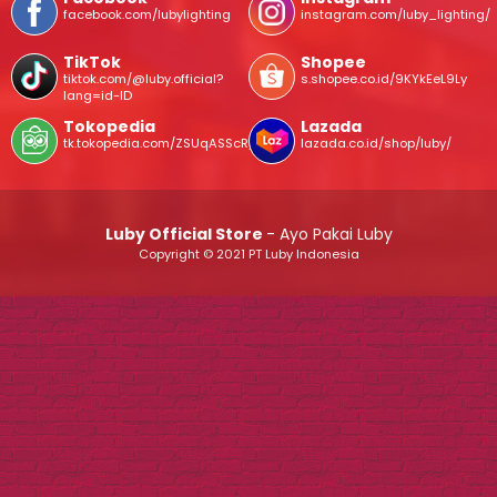
facebook.com/lubylighting
instagram.com/luby_lighting/
TikTok
Shopee
tiktok.com/@luby.official?
s.shopee.co.id/9KYkEeL9Ly
lang=id-ID
Tokopedia
Lazada
tk.tokopedia.com/ZSUqASScR/
lazada.co.id/shop/luby/
Luby Official Store
- Ayo Pakai Luby
Copyright © 2021 PT Luby Indonesia