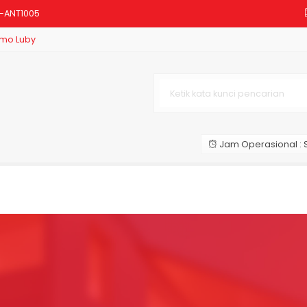
B-ANT1005
mo Luby
D Bulb 50 Watt Cahaya Putih Cl
 Kepala Art Master 50 Watt Tah
 Headlamp Rechargeable Bergarans
ectric Mosquito Racket Tahan L
Jam Operasional : S
D Bulb 15 Watt Cahaya Putih Cl
er Tangan 10+3 Watt Tahan Lama
Headlamp Bisa Dicas Hemat Energ