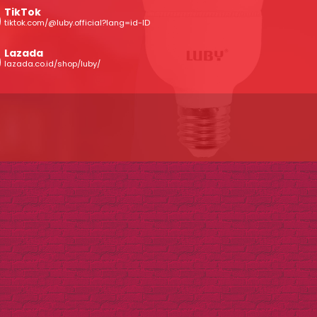
TikTok
tiktok.com/@luby.official?lang=id-ID
Lazada
lazada.co.id/shop/luby/