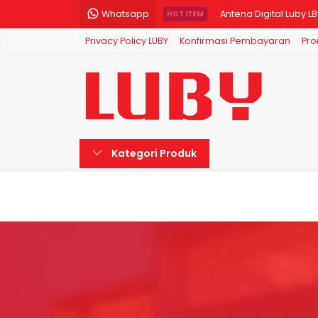
Whatsapp
Antena Digital Luby L
HOT ITEM
Privacy Policy LUBY
Konfirmasi Pembayaran
Pro
LUBY Lampu Bohlam LE
LUBY Headlamp Senter
Luby Senter Kepala
LUBY Raket Nyamuk El
Kategori Produk
LUBY Lampu Bohlam LE
Luby Flashlight Sent
Luby Senter Kepala 