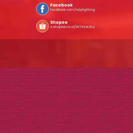
Facebook
facebook.com/lubylighting
Shopee
s.shopee.co.id/9KYkEeL9Ly