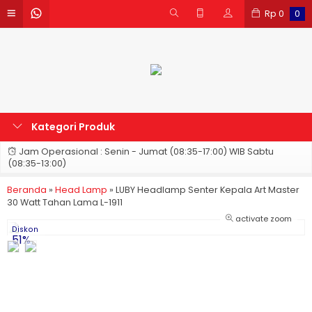
Rp
0
0
Kategori Produk
Jam Operasional : Senin - Jumat (08:35-17:00) WIB Sabtu
(08:35-13:00)
Beranda
»
Head Lamp
»
LUBY Headlamp Senter Kepala Art Master
30 Watt Tahan Lama L-1911
activate zoom
Diskon
51%