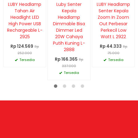
Diskon
Diskon
Diskon
LUBY Headlamp
Luby Senter
LUBY Headlamp
51%
51%
41%
Tahan Air
Kepala
Senter Kepala
Headlight LED
Headlamp
Zoom In Zoom
High Power USB
Dimmable Bisa
Out Perbesar
Rechargeable L-
Dimmer Led
Perkecil Low
2925
20W Cahaya
Watt L 2922
Putih Kuning L-
Rp 124.569
Rp 44.333
Rp
Rp
2888
252.000
75.000
Rp 166.365
Rp
Tersedia
Tersedia
337.000
Tersedia