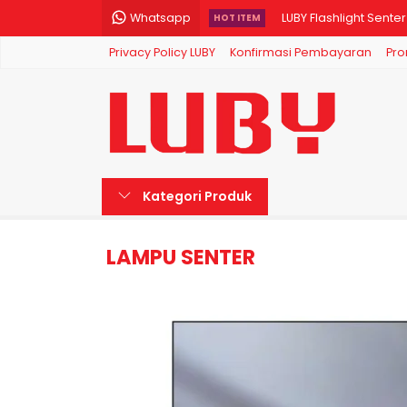
Whatsapp
LUBY Flashlight Sent
HOT ITEM
Privacy Policy LUBY
Konfirmasi Pembayaran
Pro
LUBY Lampu Darurat E
LUBY Lampu Bohlam LE
LUBY Flashlight Sent
LUBY Kipas Angin Kipa
Kategori Produk
LUBY Headlamp LED H
LUBY Lampu Bohlam LE
LAMPU SENTER
LUBY Lampu Bohlam LE