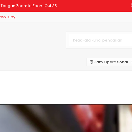
er Tangan Zoom In Zoom Out 35
mo Luby
mergency Light Baterai Lithium
D Bulb 50 Watt Cahaya Putih Cl
er Tangan Zoom In Zoom Out 30
s Meja Kipas Dinding Multifun
Jam Operasional : S
igh Power USB Rechargeable LED
D Bulb 3 Watt Cahaya Putih Pri
D Bulb 50 Watt Cahaya Putih Di