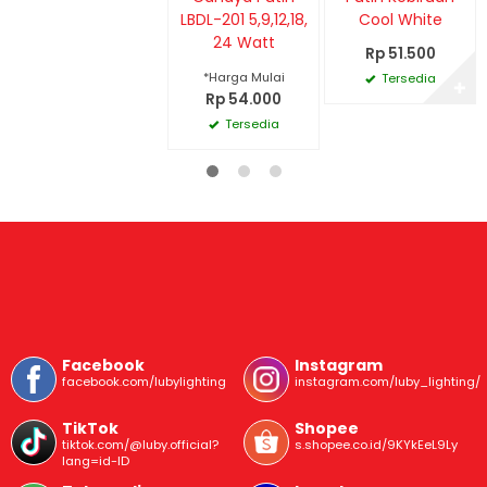
LBDL-201 5,9,12,18,
Cool White
24 Watt
Rp 51.500
*Harga Mulai
Tersedia
✚
Rp 54.000
Tersedia
Facebook
Instagram
facebook.com/lubylighting
instagram.com/luby_lighting/
TikTok
Shopee
tiktok.com/@luby.official?
s.shopee.co.id/9KYkEeL9Ly
lang=id-ID