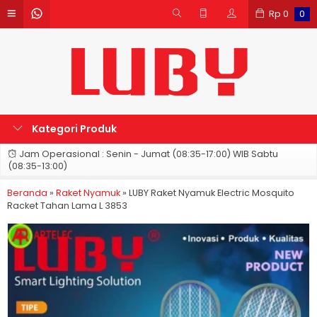
Rp
0
0
Kategori Produk
Jam Operasional : Senin - Jumat (08:35-17:00) WIB Sabtu
(08:35-13:00)
Beranda
»
Raket Nyamuk
»
LUBY Raket Nyamuk Electric Mosquito
Racket Tahan Lama L 3853