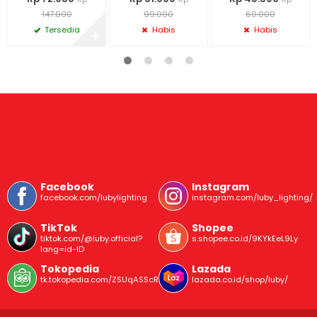
147.000
99.000
60.000
Tersedia
Habis
Habis
✚
Facebook
Instagram
facebook.com/lubylighting
instagram.com/luby_lighting/
TikTok
Shopee
tiktok.com/@luby.official?
s.shopee.co.id/9KYkEeL9Ly
lang=id-ID
Tokopedia
Lazada
tk.tokopedia.com/ZSUqASScR/
lazada.co.id/shop/luby/