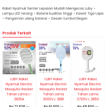
Raket Nyamuk Senter Lepasan Mudah Mengecas Luby –
Lampu LED terang – Baterai kualitas tinggi – Kawat Tiga Lapis
– Pengaman ulang baterai – Desain tumbol Elegan
Produk Terkait
Diskon
Diskon
Diskon
50%
38%
19%
LUBY Raket
LUBY Raket
LUBY Raket
Nyamuk Electric
Nyamuk Electric
Nyamuk Electric
Mosquito Racket
Mosquito Racket
Mosquito Racket
Tahan Lama L-
Tahan Lama
Tahan Lama
3835A
3000V L 3881
2700V L 3850
Rp 72.938
Rp 61.000
Rp 48.800
Rp
Rp
Rp