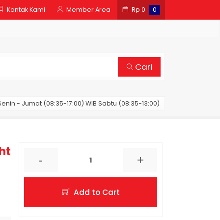
Kontak Kami
Member Area
Rp
0
0
Cari
enin - Jumat (08:35-17:00) WIB Sabtu (08:35-13:00)
ht
-
+
Add to Cart