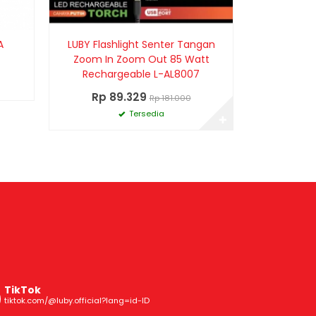
A
LUBY Flashlight Senter Tangan
Zoom In Zoom Out 85 Watt
Rechargeable L-AL8007
Rp 89.329
Rp 181.000
Tersedia
✚
TikTok
tiktok.com/@luby.official?lang=id-ID