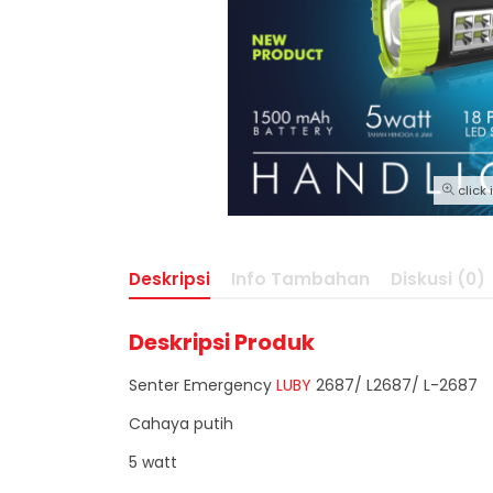
click
Deskripsi
Info Tambahan
Diskusi (0)
Deskripsi Produk
Senter Emergency
LUBY
2687/ L2687/ L-2687
Cahaya putih
5 watt