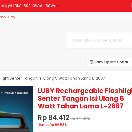
dlight LBKS-503 10Watt-50Watt....
mo Luby
 Bulb 6 Watt Cahaya Putih Dia....
pu darurat Luby tipe L-7772....
ctric Mosquito Racket 2200V L....
 A....
Jam Operasional : S
ctric Mosquito Racket Tahan L....
 T5 Tube 9 Watt Cahaya Putih ....
light Senter Tangan Isi Ulang 5 Watt Tahan Lama L-2687
D Bulb 38 Watt Cahaya Putih Ca....
LUBY Rechargeable Flashlig
Senter Tangan Isi Ulang 5
Watt Tahan Lama L-2687
Rp 84.412
Rp 171.000
Hemat Rp 86.588