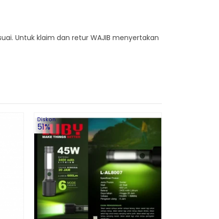
esuai. Untuk klaim dan retur WAJIB menyertakan
Diskon
Diskon
LUBY Flas
51%
26%
Zoom In
Rechar
Rp 8