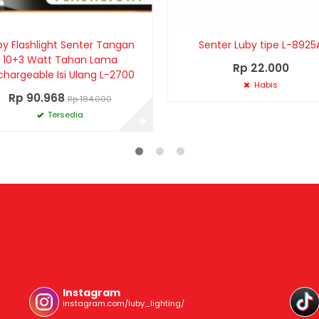
by Flashlight Senter Tangan
Senter Luby tipe L-8925
10+3 Watt Tahan Lama
Rp 22.000
chargeable Isi Ulang L-2700
Habis
Rp 90.968
Rp 184.000
Tersedia
✚
Instagram
instagram.com/luby_lighting/