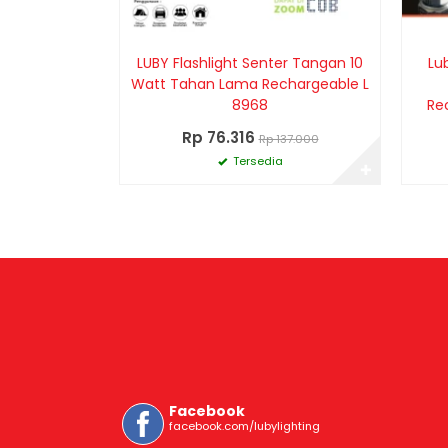
LUBY Flashlight Senter Tangan 10
Lu
Watt Tahan Lama Rechargeable L
8968
Re
Rp 76.316
Rp 137.000
Tersedia
✚
Facebook
facebook.com/lubylighting