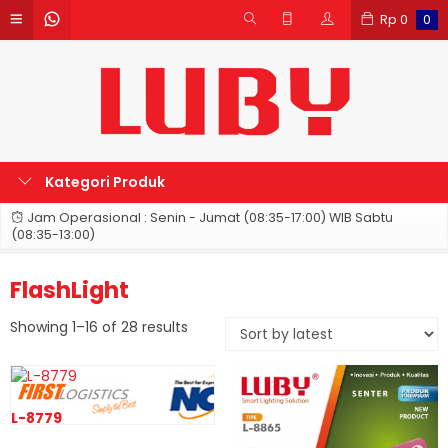
Rp
0
0
Kategori Produk
Jam Operasional : Senin - Jumat (08:35-17:00) WIB Sabtu
(08:35-13:00)
FlashLight
Sorted
Showing 1–16 of 28 results
by
latest
L-8779