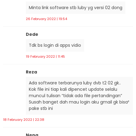
Minta link software stb luby yg versi 02 dong
26 February 2022 | 19:54
Dede
Tdk bs login di apps vidio
19 February 2022 | 11:45
Reza
Ada software terbarunya luby dvb t2 02 gk..
Kok file ini tiap kali dipencet update selalu
muncul tulisan “tidak ada file pertandingan”
Susah banget dah mau login aku gmail gk bisa²
pake stb ini
18 February 2022 | 22:38
Neng