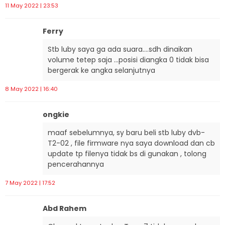
11 May 2022 | 23:53
Ferry
Stb luby saya ga ada suara….sdh dinaikan
volume tetep saja …posisi diangka 0 tidak bisa
bergerak ke angka selanjutnya
8 May 2022 | 16:40
ongkie
maaf sebelumnya, sy baru beli stb luby dvb-
T2-02 , file firmware nya saya download dan cb
update tp filenya tidak bs di gunakan , tolong
pencerahannya
7 May 2022 | 17:52
Abd Rahem