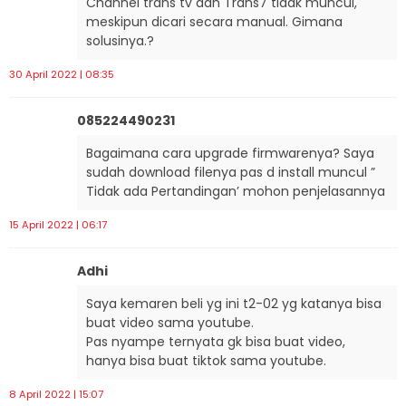
Channel trans tv dan Trans7 tidak muncul,
meskipun dicari secara manual. Gimana
solusinya.?
30 April 2022 | 08:35
085224490231
Bagaimana cara upgrade firmwarenya? Saya
sudah download filenya pas d install muncul ”
Tidak ada Pertandingan’ mohon penjelasannya
15 April 2022 | 06:17
Adhi
Saya kemaren beli yg ini t2-02 yg katanya bisa
buat video sama youtube.
Pas nyampe ternyata gk bisa buat video,
hanya bisa buat tiktok sama youtube.
8 April 2022 | 15:07