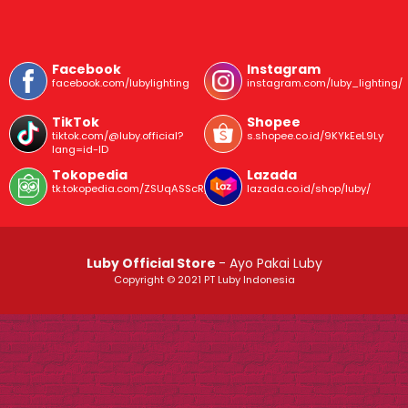
Facebook
Instagram
facebook.com/lubylighting
instagram.com/luby_lighting/
TikTok
Shopee
tiktok.com/@luby.official?
s.shopee.co.id/9KYkEeL9Ly
lang=id-ID
Tokopedia
Lazada
tk.tokopedia.com/ZSUqASScR/
lazada.co.id/shop/luby/
Luby Official Store
- Ayo Pakai Luby
Copyright © 2021 PT Luby Indonesia