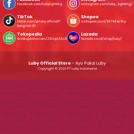
facebook.com/lubylighting
instagram.com/luby_lighting/
TikTok
Shopee
tiktok.com/@luby.official?
s.shopee.co.id/9KYkEeL9Ly
lang=id-ID
Tokopedia
Lazada
tk.tokopedia.com/ZSUqASScR/
lazada.co.id/shop/luby/
Luby Official Store
- Ayo Pakai Luby
Copyright © 2021 PT Luby Indonesia