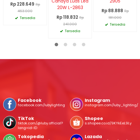
Cahaya Luas Led
2905
Rp 228.649
Rp
20W L-2863
Rp 88.888
463.000
Rp
Rp 118.832
Rp
181.000
Tersedia
241.000
Tersedia
Tersedia
Facebook
Instagram
facebook.com/lubylighting
instagram.com/luby_lighting/
TikTok
Shopee
tiktok.com/@luby.official?
s.shopee.co.id/9KYkEeL9Ly
lang=id-ID
Tokopedia
Lazada