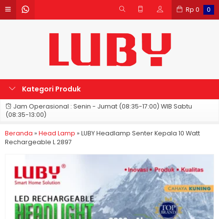
Rp
0
0
Kategori Produk
Jam Operasional : Senin - Jumat (08:35-17:00) WIB Sabtu
(08:35-13:00)
Beranda
»
Head Lamp
»
LUBY Headlamp Senter Kepala 10 Watt
Rechargeable L 2897