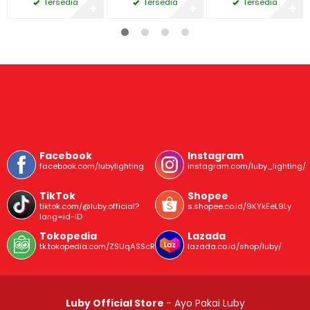
Tersedia
Tersedia
Tersedia
✚
✚
✚
Facebook
Instagram
facebook.com/lubylighting
instagram.com/luby_lighting/
TikTok
Shopee
tiktok.com/@luby.official?
s.shopee.co.id/9KYkEeL9Ly
lang=id-ID
Tokopedia
Lazada
tk.tokopedia.com/ZSUqASScR/
lazada.co.id/shop/luby/
Luby Official Store
- Ayo Pakai Luby