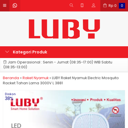
Rp
0
0
Kategori Produk
Jam Operasional : Senin - Jumat (08:35-17:00) WIB Sabtu
(08:35-13:00)
Beranda
»
Raket Nyamuk
»
LUBY Raket Nyamuk Electric Mosquito
Racket Tahan Lama 3000V L 3881
Diskon
38%