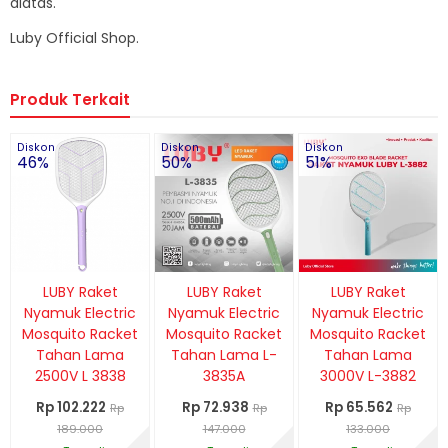
diatas.
Luby Official Shop.
Produk Terkait
Diskon
Diskon
Diskon
46%
50%
51%
LUBY Raket
LUBY Raket
LUBY Raket
Nyamuk Electric
Nyamuk Electric
Nyamuk Electric
Mosquito Racket
Mosquito Racket
Mosquito Racket
Tahan Lama
Tahan Lama L-
Tahan Lama
2500V L 3838
3835A
3000V L-3882
Rp 102.222
Rp 72.938
Rp 65.562
Rp
Rp
Rp
189.000
147.000
133.000