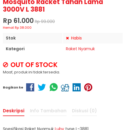
Mosquito Racket Tahan Lama
3000V L 3881
Rp 61.000
Rp 99.000
Hemat Rp 38.000
Stok
Habis
Kategori
Raket Nyamuk
OUT OF STOCK
Maaf, produk ini tidak tersedia.
Bagikan ke
Deskripsi
Info Tambahan
Diskusi (0)
Spesifikasi Raket Nyamuk
Luby
type L-3881